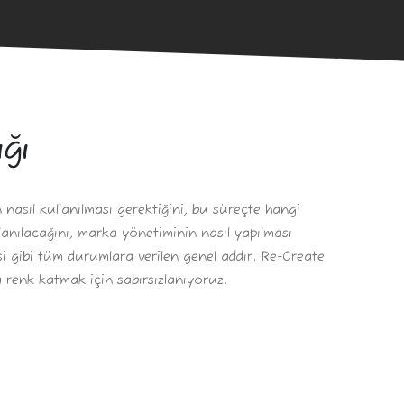
ğı
nasıl kullanılması gerektiğini, bu süreçte hangi
lanılacağını, marka yönetiminin nasıl yapılması
esi gibi tüm durumlara verilen genel addır. Re-Create
 renk katmak için sabırsızlanıyoruz.