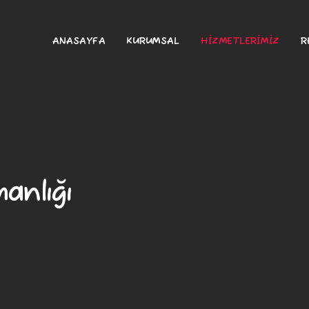
ANASAYFA
KURUMSAL
HİZMETLERİMİZ
R
anlığı